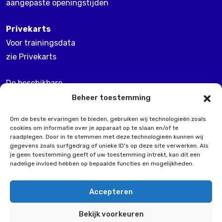
aangepaste openingstijden
Privekarts
Voor trainingsdata
zie Privekarts
De beschikbare
dagen kunnen wisselen
Beheer toestemming
Om de beste ervaringen te bieden, gebruiken wij technologieën zoals
Arrangementen
cookies om informatie over je apparaat op te slaan en/of te
Op aanvraag
raadplegen. Door in te stemmen met deze technologieën kunnen wij
gegevens zoals surfgedrag of unieke ID's op deze site verwerken. Als
je geen toestemming geeft of uw toestemming intrekt, kan dit een
Ook mogelijk buiten
nadelige invloed hebben op bepaalde functies en mogelijkheden.
de reguliere openingstijden
Accepteren
Bekijk voorkeuren
Gemaakt door Crossmedia House