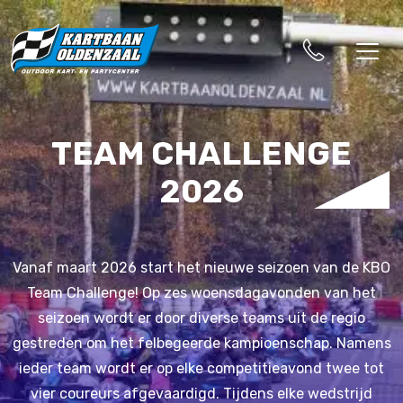
TEAM CHALLENGE
2026
Vanaf maart 2026 start het nieuwe seizoen van de KBO
Team Challenge! Op zes woensdagavonden van het
seizoen wordt er door diverse teams uit de regio
gestreden om het felbegeerde kampioenschap. Namens
ieder team wordt er op elke competitieavond twee tot
vier coureurs afgevaardigd. Tijdens elke wedstrijd