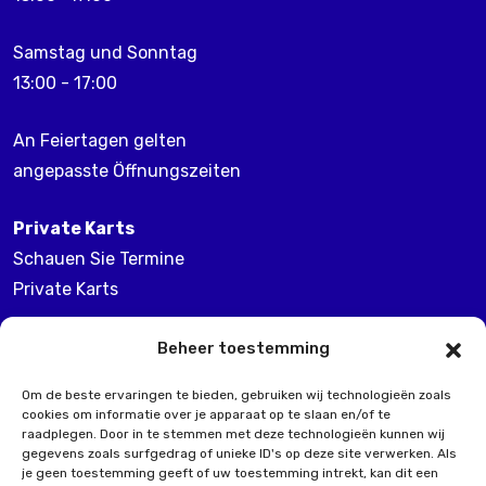
Samstag und Sonntag
13:00 - 17:00
An Feiertagen gelten
angepasste Öffnungszeiten
Private Karts
Schauen Sie Termine
Private Karts
Wechselnde Tage!
Beheer toestemming
Om de beste ervaringen te bieden, gebruiken wij technologieën zoals
Pakete
cookies om informatie over je apparaat op te slaan en/of te
Auf Anfrage
raadplegen. Door in te stemmen met deze technologieën kunnen wij
gegevens zoals surfgedrag of unieke ID's op deze site verwerken. Als
je geen toestemming geeft of uw toestemming intrekt, kan dit een